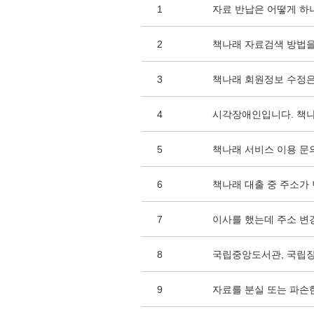
1
자료 반납은 어떻게 하
2
책나래 자료검색 방법을
3
책나래 회원정보 수정은
4
시각장애인입니다. 책나
5
책나래 서비스 이용 문
6
책나래 대출 중 주소가
7
이사를 했는데 주소 변
8
국립중앙도서관, 국립
9
자료를 분실 또는 파손