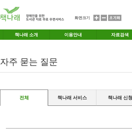
메인메뉴 바로가기
본문 바로가기
화면크기
책나래 소개
이용안내
자료검색
자주 묻는 질문
전체
책나래 서비스
책나래 신