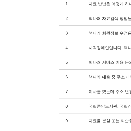
1
자료 반납은 어떻게 하
2
책나래 자료검색 방법을
3
책나래 회원정보 수정은
4
시각장애인입니다. 책나
5
책나래 서비스 이용 문
6
책나래 대출 중 주소가
7
이사를 했는데 주소 변
8
국립중앙도서관, 국립
9
자료를 분실 또는 파손