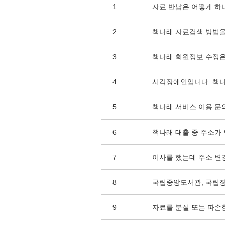
1
자료 반납은 어떻게 하
2
책나래 자료검색 방법을
3
책나래 회원정보 수정은
4
시각장애인입니다. 책나
5
책나래 서비스 이용 문
6
책나래 대출 중 주소가
7
이사를 했는데 주소 변
8
국립중앙도서관, 국립
9
자료를 분실 또는 파손