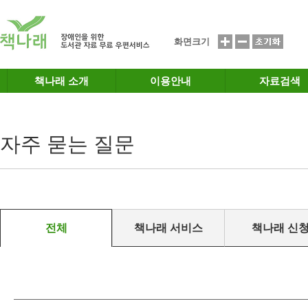
메인메뉴 바로가기
본문 바로가기
화면크기
책나래 소개
이용안내
자료검색
자주 묻는 질문
전체
책나래 서비스
책나래 신