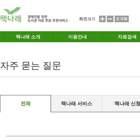
메인메뉴 바로가기
본문 바로가기
화면크기
책나래 소개
이용안내
자료검색
자주 묻는 질문
전체
책나래 서비스
책나래 신