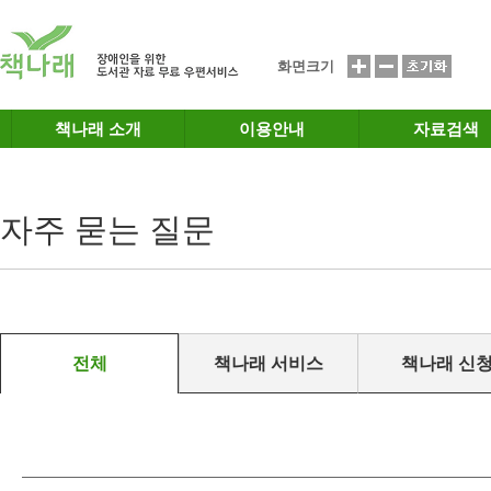
메인메뉴 바로가기
본문 바로가기
화면크기
책나래 소개
이용안내
자료검색
자주 묻는 질문
전체
책나래 서비스
책나래 신