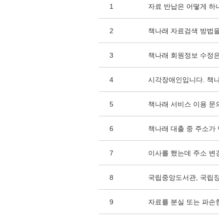
1
자료 반납은 어떻게 하
2
책나래 자료검색 방법을
3
책나래 회원정보 수정은
4
시각장애인입니다. 책나
5
책나래 서비스 이용 문
6
책나래 대출 중 주소가
7
이사를 했는데 주소 변
8
국립중앙도서관, 국립
9
자료를 분실 또는 파손