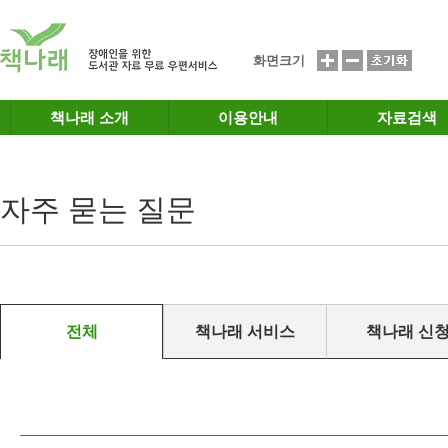
메인메뉴 바로가기
본문 바로가기
화면크기
책나래 소개
이용안내
자료검색
자주 묻는 질문
전체
책나래 서비스
책나래 신