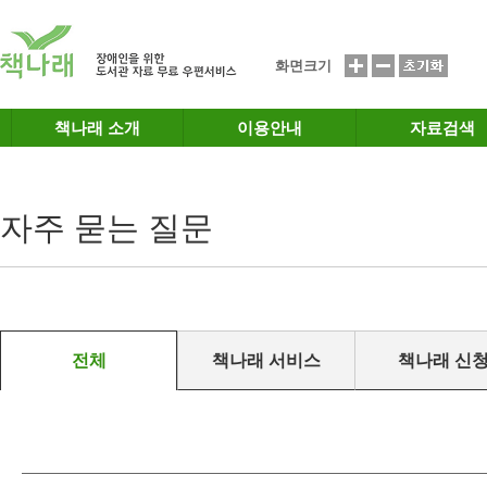
메인메뉴 바로가기
본문 바로가기
화면크기
책나래 소개
이용안내
자료검색
자주 묻는 질문
전체
책나래 서비스
책나래 신