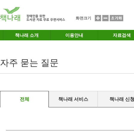
메인메뉴 바로가기
본문 바로가기
화면크기
책나래 소개
이용안내
자료검색
자주 묻는 질문
전체
책나래 서비스
책나래 신