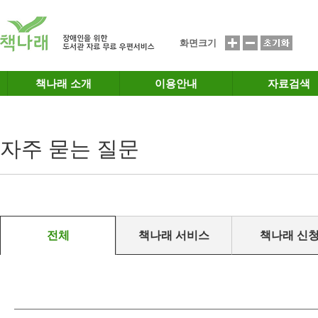
메인메뉴 바로가기
본문 바로가기
화면크기
책나래 소개
이용안내
자료검색
자주 묻는 질문
전체
책나래 서비스
책나래 신