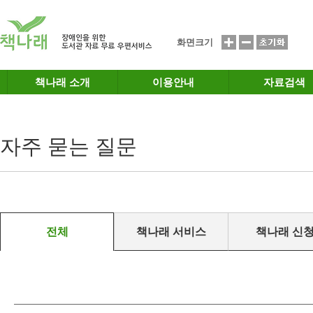
메인메뉴 바로가기
본문 바로가기
화면크기
책나래 소개
이용안내
자료검색
자주 묻는 질문
전체
책나래 서비스
책나래 신