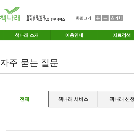
메인메뉴 바로가기
본문 바로가기
화면크기
책나래 소개
이용안내
자료검색
자주 묻는 질문
전체
책나래 서비스
책나래 신