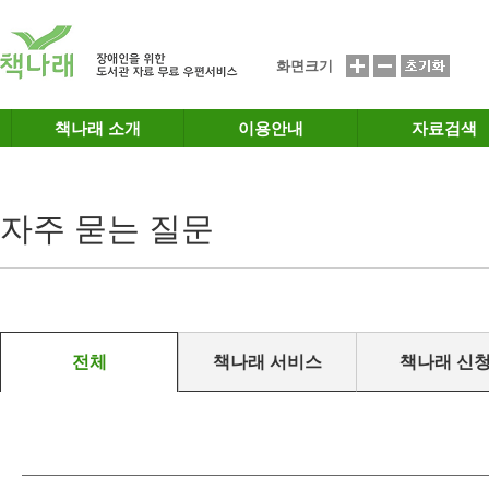
메인메뉴 바로가기
본문 바로가기
화면크기
책나래 소개
이용안내
자료검색
자주 묻는 질문
전체
책나래 서비스
책나래 신