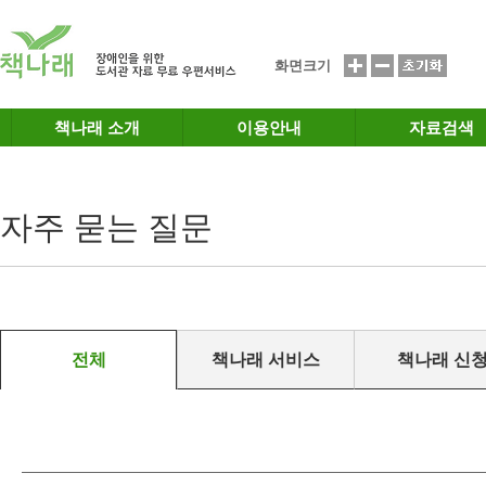
메인메뉴 바로가기
본문 바로가기
화면크기
책나래 소개
이용안내
자료검색
자주 묻는 질문
전체
책나래 서비스
책나래 신