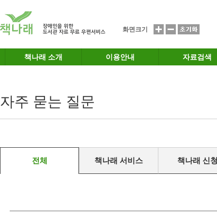
메인메뉴 바로가기
본문 바로가기
화면크기
책나래 소개
이용안내
자료검색
자주 묻는 질문
전체
책나래 서비스
책나래 신