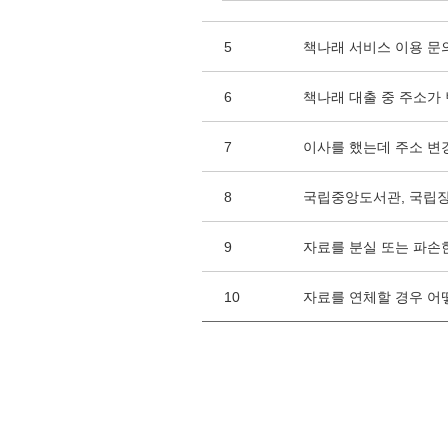
5
책나래 서비스 이용 문
6
책나래 대출 중 주소가
7
이사를 했는데 주소 변
8
국립중앙도서관, 국립
9
자료를 분실 또는 파손
10
자료를 연체할 경우 어